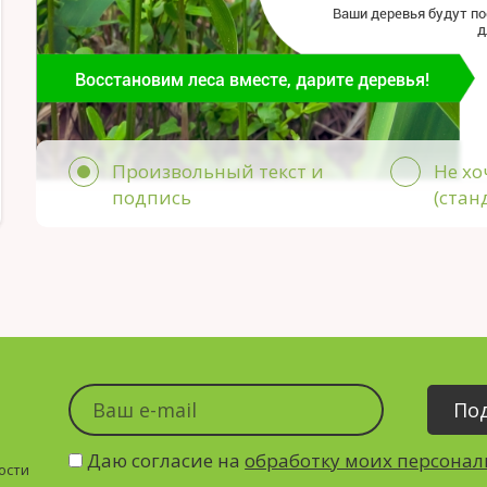
Ваши деревья будут п
д
Восстановим леса вместе, дарите деревья!
Произвольный текст и
Не хо
подпись
(стан
Даю согласие на
обработку моих персона
ости