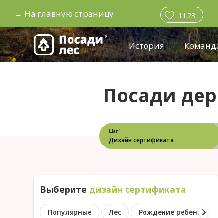
←
На главную страницу
1123
История
Команд
Посади дер
Шаг 1
Дизайн сертификата
Выберите
дизайн сертификата
Популярные
Лес
Рождение ребенка