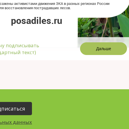
осажены активистами движения ЭКА в
разных регионах России
ля восстановления пострадавших лесов.
posadiles.ru
чу подписывать
Дальше
дартный текст)
льных данных