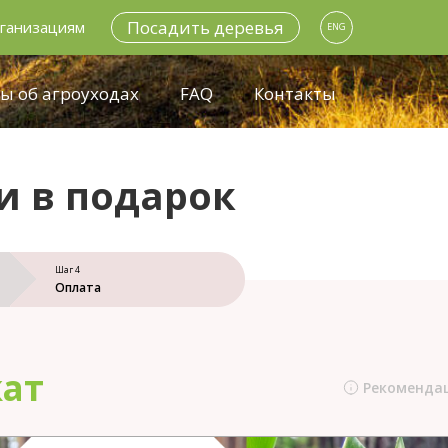
Посадить деревья
ганизациям
ENG
ы об агроуходах
FAQ
Контакты
и в подарок
Шаг 4
Оплата
ат
Рекоменда
В память
На свадьбу и день семьи 8 июля
Влюблен