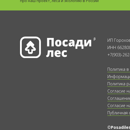
про наш проект, леса и экологию в России
ИП Горохов
ИНН 66280
В память
Смотреть все
+7(903)-262
Политика в
Информация
Политика р
Согласие н
Соглашение
На свадьбу и день семьи 8 июля
Смотреть все
Согласие н
Публичная 
©Posadiles