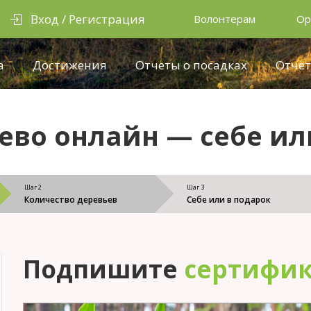
Вход / Регистрация
Волонтерам
Ор
а
Достижения
Отчеты о посадках
Отчёт
ево онлайн — себе ил
Шаг 2
Шаг 3
Количество деревьев
Себе или в подарок
Подпишите
сертифик
На День Рождения
С деревьями
С животными