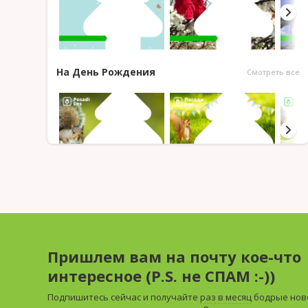
На День Рождения
Смотреть все
С деревьями
Смотреть все
Пришлем вам на почту кое-что
интересное (P.S. не СПАМ :-))
Подпишитесь сейчас и получайте
раз в месяц
бодрые нов
С животными
Смотреть все