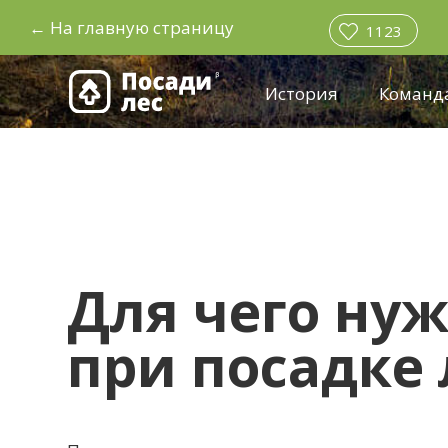
←
На главную страницу
1123
История
Команд
Для чего ну
при посадке 