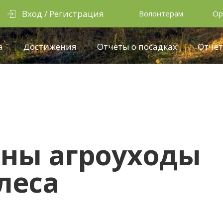
Вход / Регистрация
Волонтерам
Ор
а
Достижения
Отчеты о посадках
Отчёт
жны агроуходы
леса