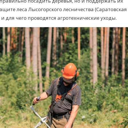
 правильно посадить деревья, но
и поддержать
их
защите
леса Лысогорского лесничества (Саратовская
к
и для
чего проводятся агротехнические уходы.