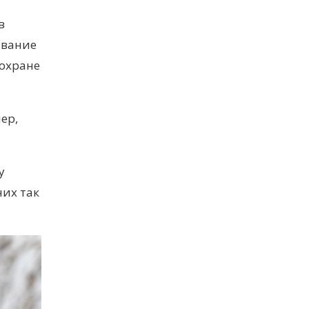
в
ивание
 охране
ер,
у
них так