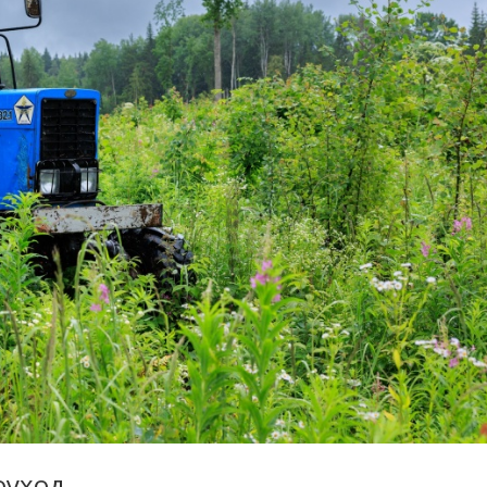
оуход