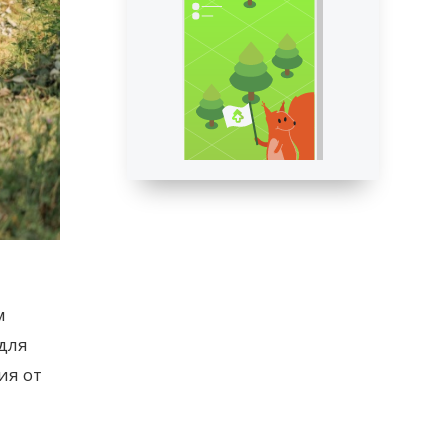
м
 для
ия от