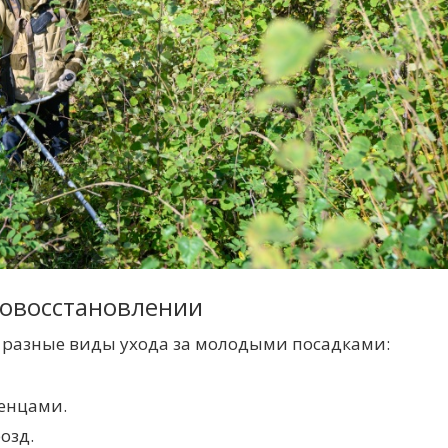
совосстановлении
 разные виды ухода за молодыми посадками:
енцами.
озд.