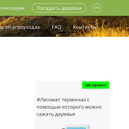
Посадить деревья
ганизациям
ENG
ы об агроуходах
FAQ
Контакты
#Лесомат терминал с
помощью которого можно
сажать деревья