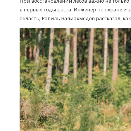
При восстановлении лесов важно не только
в первые годы роста. Инженер по охране
и 
область) Равиль Валиахмедов рассказал, ка