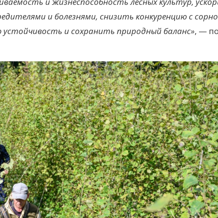
живаемость
и жизнеспособность
лесных культур, уско
вредителями
и болезнями
, снизить конкуренцию с сорн
ю устойчивость
и сохранить
природный баланс»
, — п