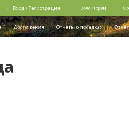
Вход / Регистрация
Волонтерам
Ор
а
Достижения
Отчеты о посадках
Отчёт
да