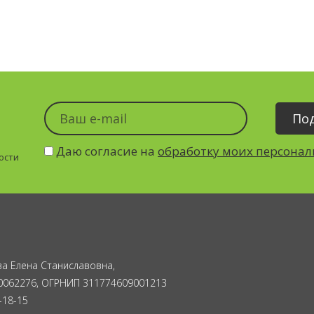
Даю согласие на
обработку моих персона
ости
а Елена Станиславовна,
0062276, ОГРНИП 311774609001213
-18-15