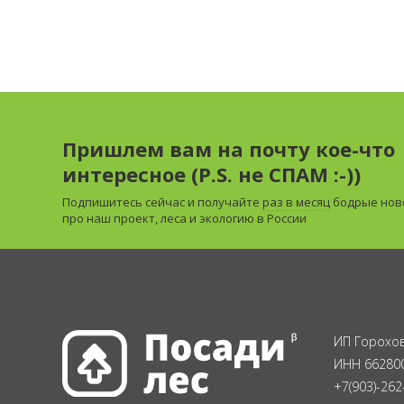
Пришлем вам на почту кое-что
интересное (P.S. не СПАМ :-))
Подпишитесь сейчас и получайте
раз в месяц
бодрые нов
про наш проект, леса и экологию в России
ИП Горохов
ИНН 66280
+7(903)-262