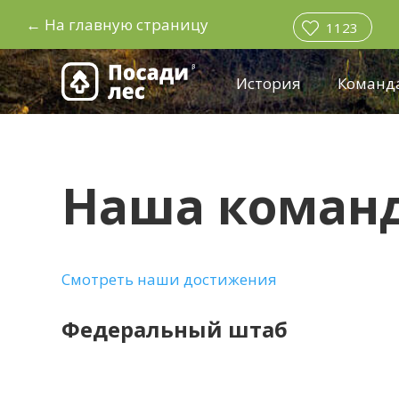
←
На главную страницу
1123
История
Команд
Наша коман
Смотреть наши достижения
Федеральный штаб