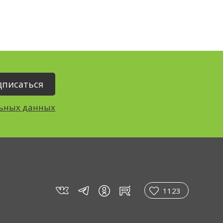
льных данных
vk
tg
rt
in
1123