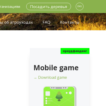
Посадить деревья
ганизациям
ENG
ы об агроуходах
FAQ
Контакты
Mobile game
→ Download game