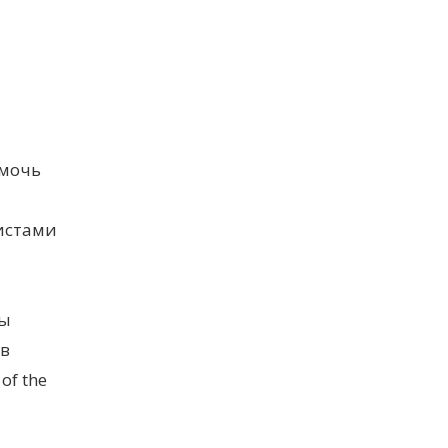
омочь
истами
мы
 в
f the