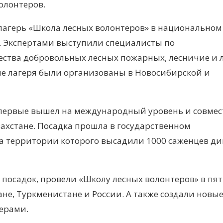
волонтеров.
лагерь «Школа лесных волонтеров» в национальном
и. Экспертами выступили специалисты по
ества добровольных лесных пожарных, лесничие и
кие лагеря были организованы в Новосибирской и
 впервые вышел на международный уровень и совмес
захстане. Посадка прошла в государственном
а территории которого высадили 1000 саженцев д
посадок, провели «Школу лесных волонтеров» в пя
ане, Туркменистане и России. А также создали новы
ерами.