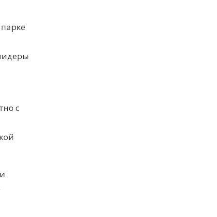
 парке
 лидеры
тно с
икой
ти
е