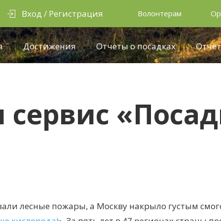
Вход / Регистрация
Волонтерам
Ор
а
Достижения
Отчеты о посадках
Отчёт
я сервис «Поса
евали лесные пожары, а Москву накрыло густым смог
ше кислорода!
». За пять лет в 47 регионах страны п