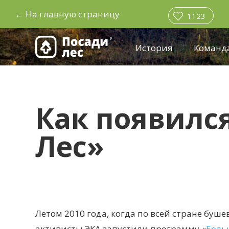
←
На главную страницу
1123
История
Команд
Как появилс
Лес»
Летом 2010 года, когда по всей стране буш
активисты ЭКА запустили программу «
Боль