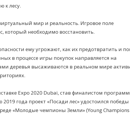
 к лесу.
 виртуальный мир и реальность. Игровое поле
с, который необходимо восстановить.
е опасности ему угрожают, как их предотвратить и п
нных в процессе игры покупок направляется на
оками деревья высаживаются в реальном мире актив
риториях.
ставке Expo 2020 Dubai, став финалистом програм
ю 2019 года проект «Посади лес» удостоился победы
еде «Молодые чемпионы Земли» (Young Champions o