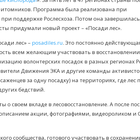
 питомников. Программа была реализована при
 при поддержке Рослесхоза. Потом она завершилась
висты придумали новый проект
–
«Посади лес».
осади лес»
–
posadiles.ru
. Это постоянно действующа
сть всем желающим участвовать в восстановлении 
изацию волонтерских посадок в разных регионах Р
вители Движения ЭКА и другие команды активисто
саженцев за одну посадку) на территориях, где лес 
других бедствий.
 о своем вкладе в лесовосстановление. А после по
 описанием акции, фотографиями, видеороликом и 
го сообщества, готового участвовать в сохранени