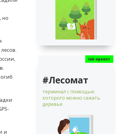
, но
я
лесов.
оссии,
в.
погиб
#Лесомат
терминал с помощью
которого можно сажать
садки
деревья
GPS-
и и