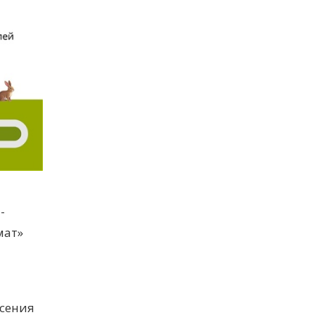
-
мат»
есения