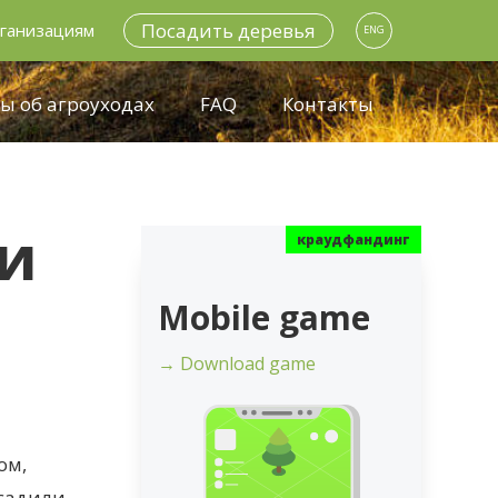
Посадить деревья
ганизациям
ENG
ы об агроуходах
FAQ
Контакты
ди
Mobile game
→ Download game
ом,
осадили