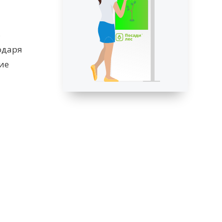
8
одаря
ие