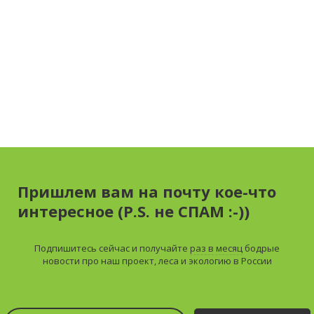
Пришлем вам на почту кое-что
интересное (P.S. не СПАМ :-))
Подпишитесь сейчас и получайте
раз в месяц
бодрые
новости про наш проект, леса и экологию в России