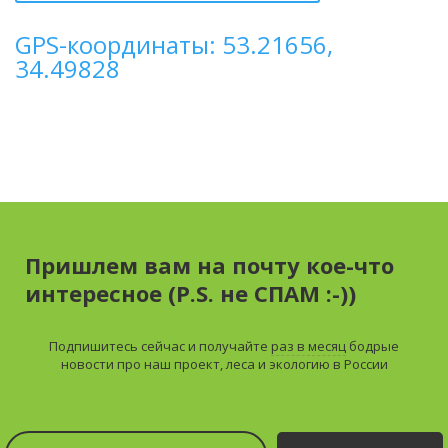
GPS-координаты: 53.21656,
34.49828
Пришлем вам на почту кое-что
интересное (P.S. не СПАМ :-))
Подпишитесь сейчас и получайте
раз в месяц
бодрые
новости про наш проект, леса и экологию в России