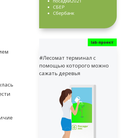
посадки2021
СБЕР
Сбербанк
ием
#Лесомат терминал с
помощью которого можно
сажать деревья
улась
ести
ничие