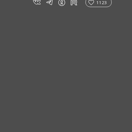
vk
tg
rt
in
1123