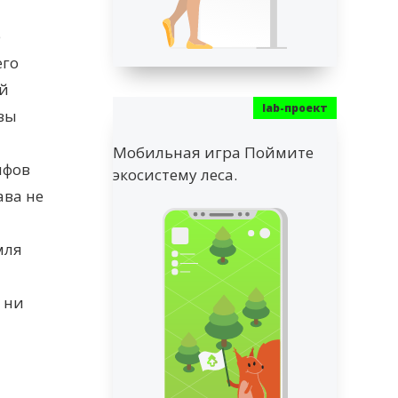
е
его
ой
ивы
Мобильная игра Поймите
ифов
экосистему леса.
ава не
мля
 ни