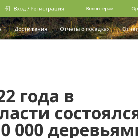
Вход / Регистрация
Волонтерам
Ор
а
Достижения
Отчеты о посадках
Отчёт
22 года в
ласти состоялс
10 000 деревьям