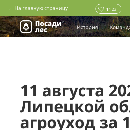
←
На главную страницу
1123
История
Команд
11 августа 20
Липецкой об
агроуход за 