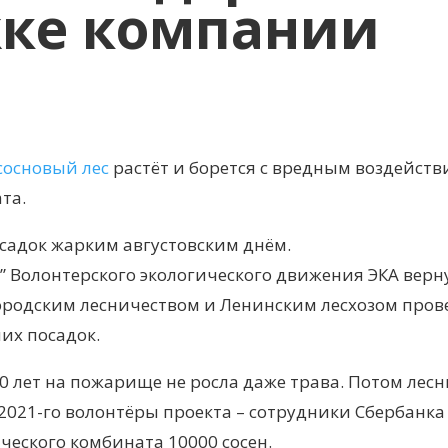
жке компании
сосновый лес
растёт и борется с вредным воздейств
та.
осадок жарким августовским днём.
” Волонтерского экологического движения ЭКА верн
ородским лесничеством и Ленинским лесхозом пров
их посадок.
10 лет на пожарище не росла даже трава. Потом лес
021-го волонтёры проекта – сотрудники Сбербанка
еского комбината 10000 сосен.