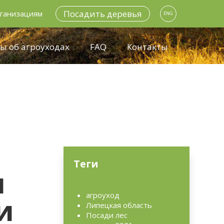
Посадить деревья
ганизациям
ENG
ы об агроуходах
FAQ
Контакты
Теги
я
агроуход
и
Липецкая область
Посади лес