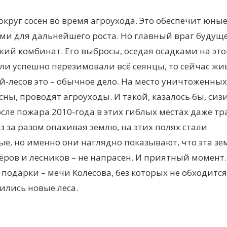
круг сосен во время агроухода. Это обеспечит юны
ми для дальнейшего роста. Но главный враг будущ
кий комбинат. Его выбросы, оседая осадками на эт
сли успешно перезимовали всё сеянцы, то сейчас ж
й-лесов это – обычное дело. На место уничтоженных
ны, проводят агроуходы. И такой, казалось бы, сиз
сле пожара 2010-года в этих гиблых местах даже тр
з за разом опахивая землю, на этих полях стали
ые, но именно они наглядно показывают, что эта зе
ёров и лесников – не напрасен. И приятный момент.
 подарки – мечи Колесова, без которых не обходится
ились новые леса.