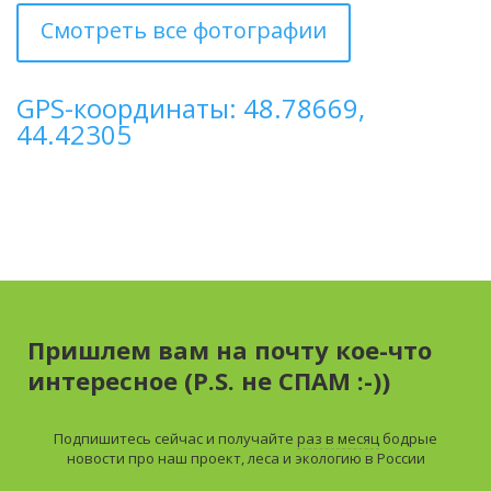
Смотреть все фотографии
GPS-координаты: 48.78669,
44.42305
Пришлем вам на почту кое-что
интересное (P.S. не СПАМ :-))
Подпишитесь сейчас и получайте
раз в месяц
бодрые
новости про наш проект, леса и экологию в России