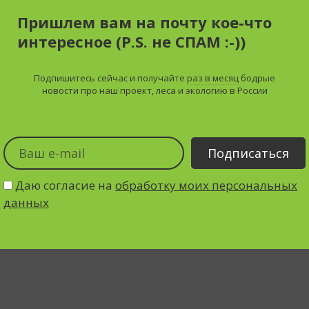
Пришлем вам на почту кое-что
интересное (P.S. не СПАМ :-))
Подпишитесь сейчас и получайте
раз в месяц
бодрые
новости про наш проект, леса и экологию в России
Даю согласие на
обработку моих персональных
данных