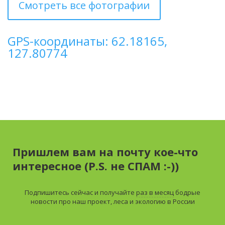
Смотреть все фотографии
GPS-координаты: 62.18165,
127.80774
Пришлем вам на почту кое-что
интересное (P.S. не СПАМ :-))
Подпишитесь сейчас и получайте
раз в месяц
бодрые
новости про наш проект, леса и экологию в России