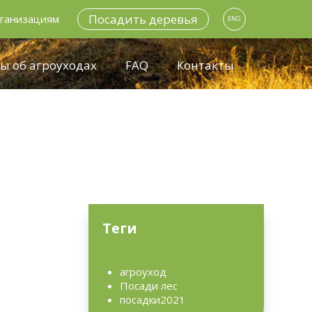
Посадить деревья
ганизациям
ENG
ы об агроуходах
FAQ
Контакты
Теги
агроуход
Посади лес
посадки2021