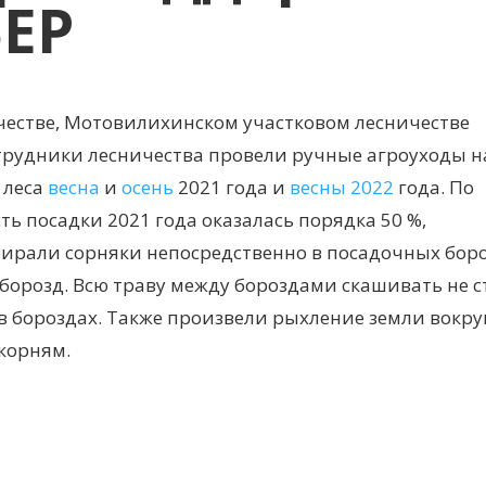
ЕР
честве, Мотовилихинском участковом лесничестве
отрудники лесничества провели ручные агроуходы н
 леса
весна
и
осень
2021 года и
весны 2022
года. По
 посадки 2021 года оказалась порядка 50 %,
бирали сорняки непосредственно в посадочных боро
борозд. Всю траву между бороздами скашивать не с
 бороздах. Также произвели рыхление земли вокру
 корням.