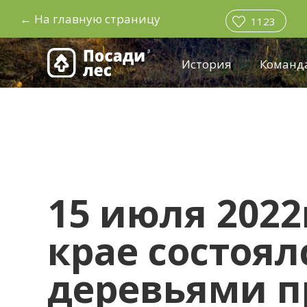
←
На главную страницу
1123
История
Команд
15 июля 2022
крае состоял
деревьями п