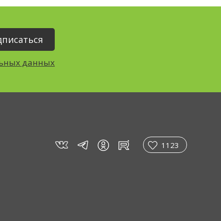
льных данных
vk
tg
rt
in
1123