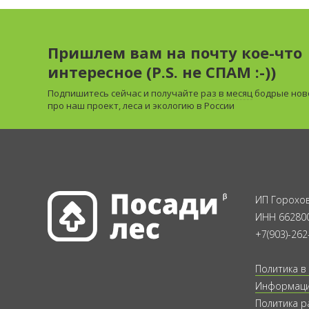
Пришлем вам на почту кое-что
интересное (P.S. не СПАМ :-))
Подпишитесь сейчас и получайте
раз в месяц
бодрые нов
про наш проект, леса и экологию в России
ИП Горохов
ИНН 66280
+7(903)-262
Политика в
Информация
Политика р