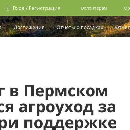
Вход / Регистрация
Волонтерам
Ор
а
Достижения
Отчеты о посадках
Отчёт
г в Пермском
ся агроуход за
ри поддержке