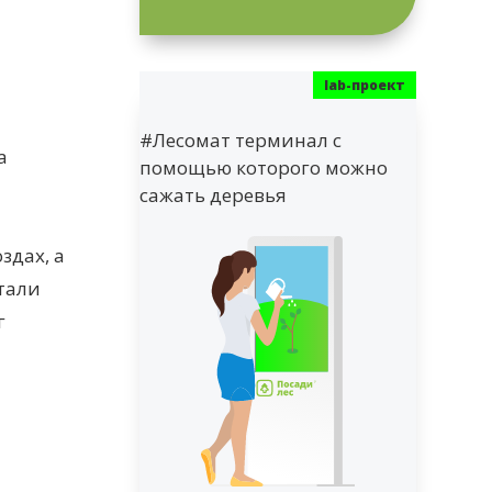
#Лесомат терминал с
а
помощью которого можно
сажать деревья
здах, а
тали
г