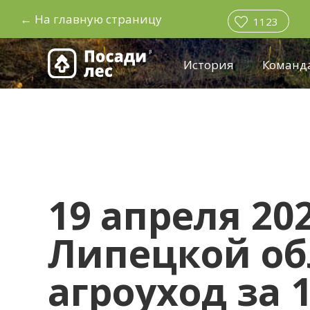
←
На главную страницу
1123
История
Команд
19 апреля 202
Липецкой об
агроуход за 