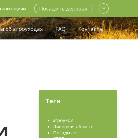
Посадить деревья
ганизациям
ENG
ы об агроуходах
FAQ
Контакты
Теги
агроуход
и
Липецкая область
Посади лес