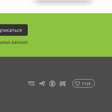
льных данных
vk
tg
rt
in
1123