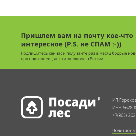
Пришлем вам на почту кое-что
интересное (P.S. не СПАМ :-))
Подпишитесь сейчас и получайте
раз в месяц
бодрые нов
про наш проект, леса и экологию в России
ИП Горохов
ИНН 66280
+7(903)-262
Политика в