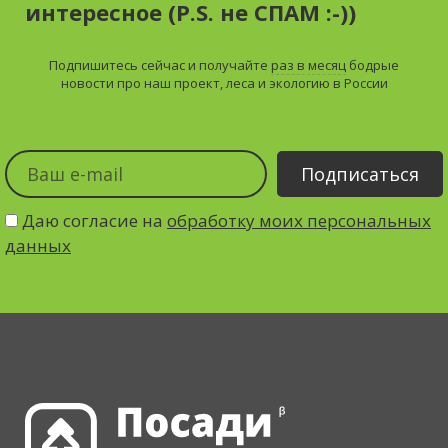
интересное (P.S. не СПАМ :-))
Подпишитесь сейчас и получайте
раз в месяц
бодрые
новости про наш проект, леса и экологию в России
Даю согласие на
обработку моих персональных
данных