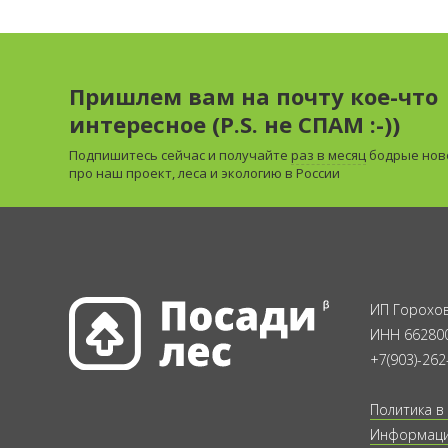
Пришлем вам на почту кое-что
интересное (P.S. не СПАМ :-))
Подпишитесь сейчас и получайте
раз в месяц
бодрые нов
про наш проект, леса и экологию в России
ИП Горохов
ИНН 66280
+7(903)-262
Политика в
Информация