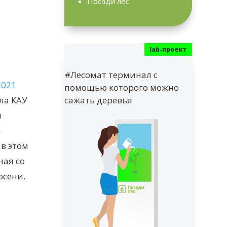
Посади лес
#Лесомат терминал с
2021
помощью которого можно
ла КАУ
сажать деревья
и
ы
в этом
ная со
осени.