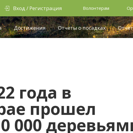
Вход / Регистрация
Волонтерам
Ор
а
Достижения
Отчеты о посадках
Отчёт
22 года в
рае прошел
10 000 деревьям