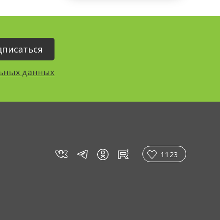
льных данных
vk
tg
rt
in
1123