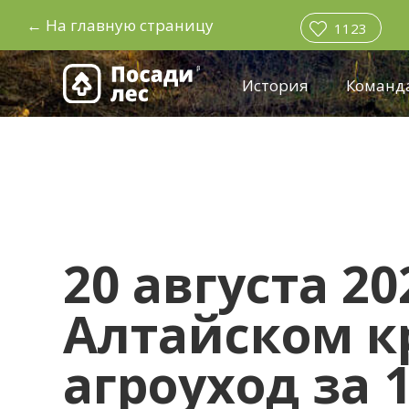
←
На главную страницу
1123
История
Команд
20 августа 20
Алтайском к
агроуход за 