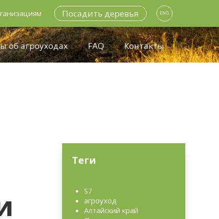
Посадить деревья
ганизациям
ENG
ы об агроуходах
FAQ
Контакты
Теги
S7
и
агроуход
Алтайский край