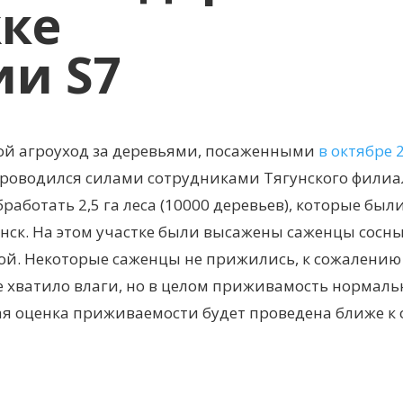
ке
и S7
чной агроуход за деревьями, посаженными
в октябре 
 проводился силами сотрудниками Тягунского филиа
аботать 2,5 га леса (10000 деревьев), которые был
ринск. На этом участке были высажены саженцы сосн
ой. Некоторые саженцы не прижились, к сожалению 
не хватило влаги, но в целом приживамость нормаль
ная оценка приживаемости будет проведена ближе к 