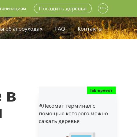
Посадить деревья
ганизациям
ENG
ы об агроуходах
FAQ
Контакты
 в
л
#Лесомат терминал с
помощью которого можно
сажать деревья