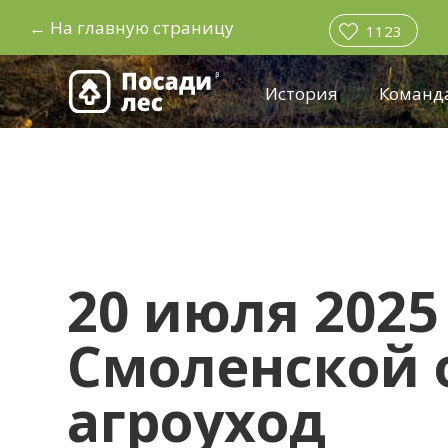
←
На главную страницу
1123
История
Команд
20 июля 2025
Смоленской 
агроуход