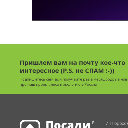
Пришлем вам на почту кое-что
интересное (P.S. не СПАМ :-))
Подпишитесь сейчас и получайте
раз в месяц
бодрые нов
про наш проект, леса и экологию в России
ИП Горохов