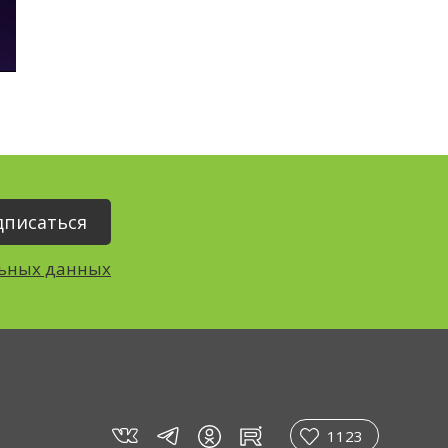
льных данных
vk
tg
rt
in
1123