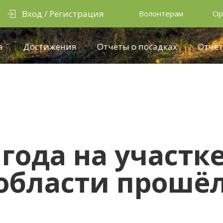
Вход / Регистрация
Волонтерам
Ор
а
Достижения
Отчеты о посадках
Отчёт
 года на участке
области прошё