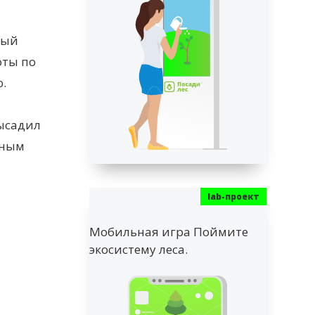
рый
оты по
.
высадил
сным
Мобильная игра Поймите
экосистему леса.