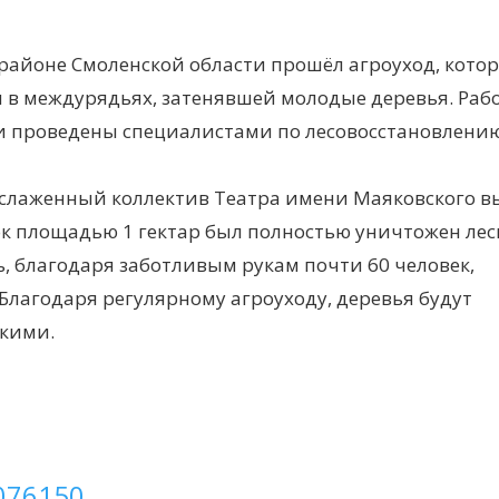
м районе Смоленской области прошёл агроуход, кото
 в междурядьях, затенявшей молодые деревья. Раб
 проведены специалистами по лесовосстановлению
не слаженный коллектив Театра имени Маяковского 
ток площадью 1 гектар был полностью уничтожен ле
, благодаря заботливым рукам почти 60 человек,
Благодаря регулярному агроуходу, деревья будут
пкими.
.076150