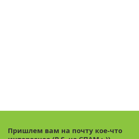
Пришлем вам на почту кое-что
интересное (P.S. не СПАМ :-))