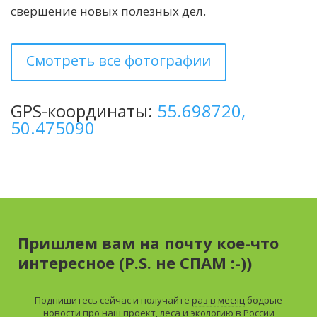
свершение новых полезных дел.
Смотреть все фотографии
GPS-координаты:
55.698720,
50.475090
Пришлем вам на почту кое-что
интересное (P.S. не СПАМ :-))
Подпишитесь сейчас и получайте
раз в месяц
бодрые
новости про наш проект, леса и экологию в России