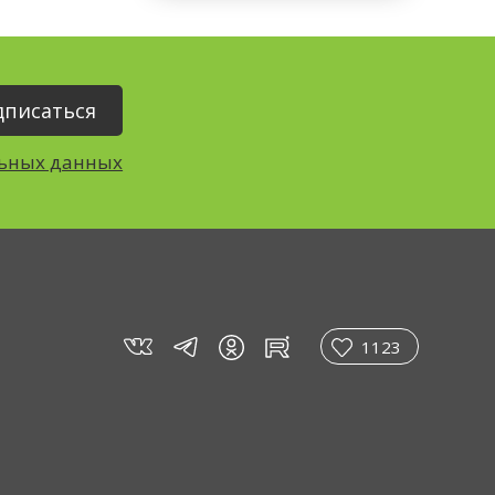
льных данных
vk
tg
rt
in
1123