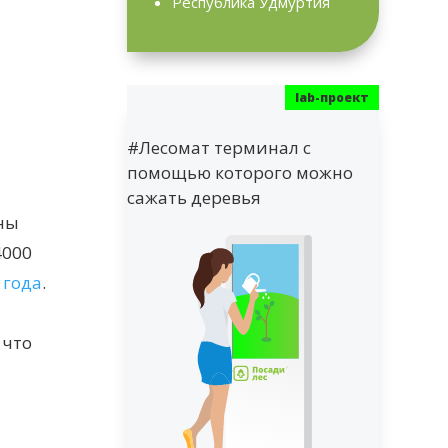
Республика Удмуртия
#Лесомат терминал с
помощью которого можно
сажать деревья
ны
4000
 года
.
 что