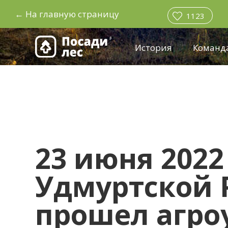
←
На главную страницу
1123
История
Команд
23 июня 2022
Удмуртской 
прошел агроу