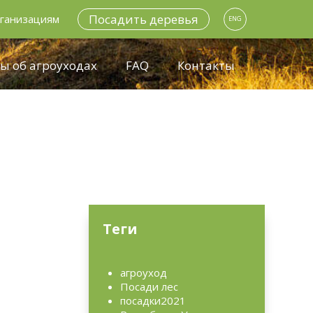
Посадить деревья
ганизациям
ENG
ы об агроуходах
FAQ
Контакты
Теги
агроуход
Посади лес
посадки2021