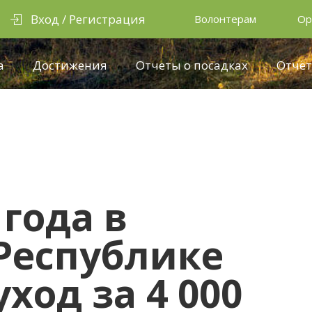
Вход / Регистрация
Волонтерам
Ор
а
Достижения
Отчеты о посадках
Отчёт
 года в
Республике
ход за 4 000