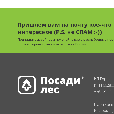
Пришлем вам на почту кое-что
интересное (P.S. не СПАМ :-))
Подпишитесь сейчас и получайте
раз в месяц
бодрые нов
про наш проект, леса и экологию в России
ИП Горохов
ИНН 66280
+7(903)-262
Политика в
Информация