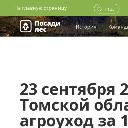
←
На главную страницу
1123
История
Команд
23 сентября 2
Томской обл
агроуход за 