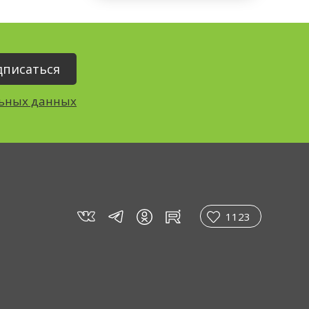
льных данных
vk
tg
rt
in
1123