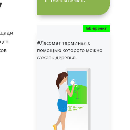
7
Томская область
ощади
цев.
#Лесомат терминал с
ков
помощью которого можно
сажать деревья