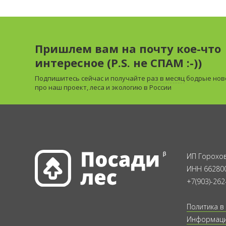
Пришлем вам на почту кое-что
интересное (P.S. не СПАМ :-))
Подпишитесь сейчас и получайте
раз в месяц
бодрые нов
про наш проект, леса и экологию в России
ИП Горохов
ИНН 66280
+7(903)-262
Политика в
Информация