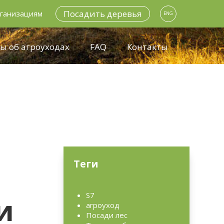
Посадить деревья
ганизациям
ENG
ы об агроуходах
FAQ
Контакты
Теги
S7
и
агроуход
Посади лес