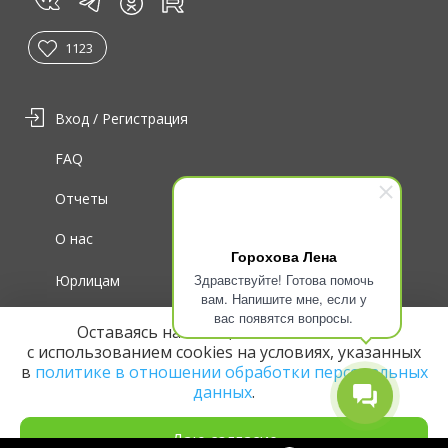
vk
tg
rt
in
1123
Вход / Регистрация
FAQ
Отчеты
О нас
Горохова Лена
Здравствуйте! Готова помочь
Юрлицам
вам. Напишите мне, если у
вас появятся вопросы.
Для волонтеров
Оставаясь на сайте, вы соглашаетесь
с использованием cookies на условиях, указанных
в
политике в отношении обработки персональных
данных
.
Даю согласие