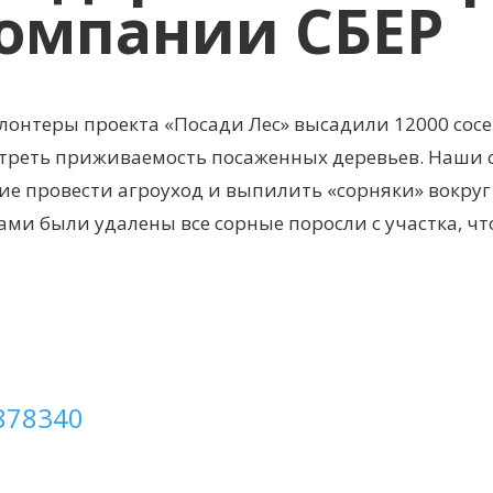
омпании СБЕР
лонтеры проекта «Посади Лес» высадили 12000 сосе
отреть приживаемость посаженных деревьев. Наши 
е провести агроуход и выпилить «сорняки» вокруг
ми были удалены все сорные поросли с участка, ч
.878340