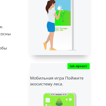
н.
сосны
тобы
Мобильная игра Поймите
экосистему леса.