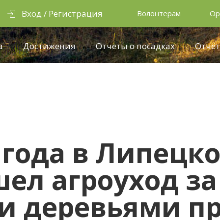
Вход / Регистрация
Волонтерам
Ор
а
Достижения
Отчеты о посадках
Отчёт
 года в Липецк
ел агроуход за
и деревьями п