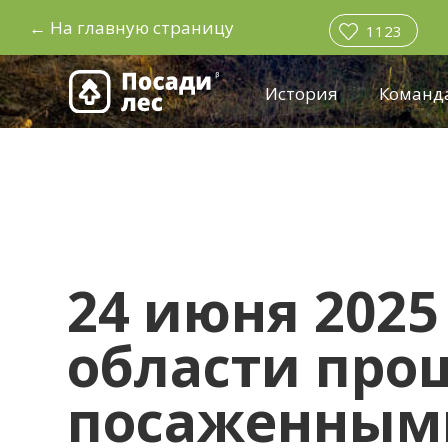
←
На главную страницу
1123
История
Команд
24 июня 2025
области прош
посаженным