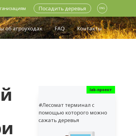
Посадить деревья
ганизациям
ENG
ы об агроуходах
FAQ
Контакты
ой
#Лесомат терминал с
помощью которого можно
ри
сажать деревья