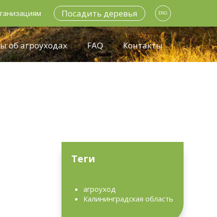
Посадить деревья
ганизациям
ENG
ы об агроуходах
FAQ
Контакты
Теги
агроуход
Калининградская область