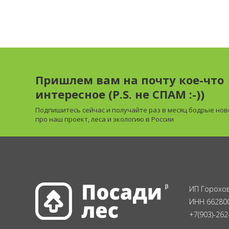
Пришлем вам на почту кое-что
интересное (P.S. не СПАМ :-))
Подпишитесь сейчас и получайте
раз в месяц
бодрые нов
про наш проект, леса и экологию в России
ИП Горохов
ИНН 66280
+7(903)-262