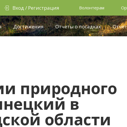
Вход / Регистрация
Волонтерам
Ор
а
Достижения
Отчеты о посадках
Отчёт
ии природного
ынецкий в
ской области