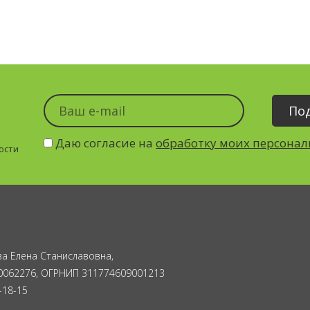
Даю согласие на
обработку моих персона
ости
а Елена Станиславовна,
0062276, ОГРНИП 311774609001213
-18-15