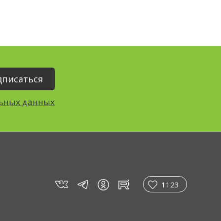
льных данных
vk
tg
rt
in
1123