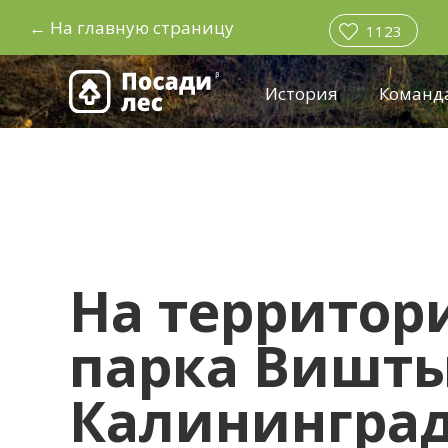
←
На главную страницу
1123
История
Команд
На территор
парка Вишт
Калининград