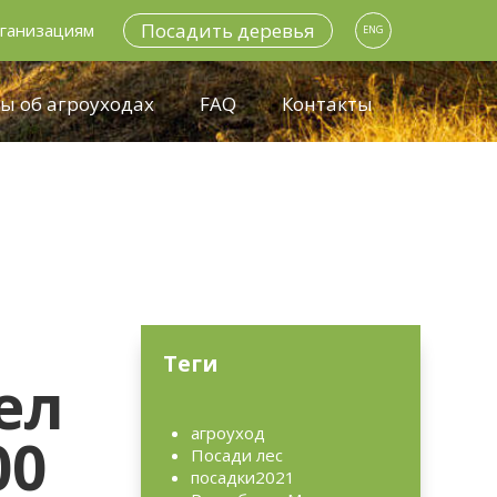
Посадить деревья
ганизациям
ENG
ы об агроуходах
FAQ
Контакты
Теги
ел
агроуход
00
Посади лес
посадки2021