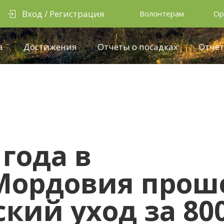
Вход / Регистрация
Волонтерам
Ор
а
Достижения
Отчеты о посадках
Отчёт
 года в
Мордовия прош
кий уход за 80