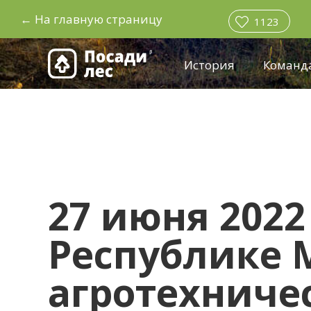
←
На главную страницу
1123
История
Команд
27 июня 2022
Республике 
агротехничес