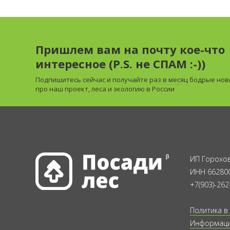
Пришлем вам на почту кое-что
интересное (P.S. не СПАМ :-))
Подпишитесь сейчас и получайте
раз в месяц
бодрые нов
про наш проект, леса и экологию в России
ИП Горохов
ИНН 66280
+7(903)-262
Политика в
Информация