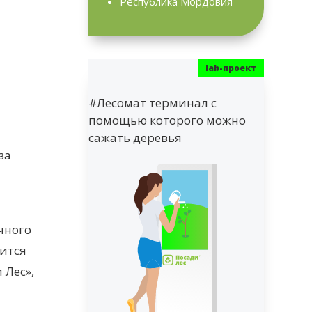
Республика Мордовия
#Лесомат терминал с
помощью которого можно
сажать деревья
за
чного
зится
 Лес»,