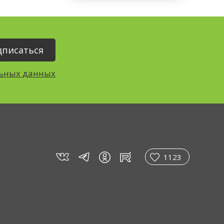
льных данных
vk
tg
rt
in
1123