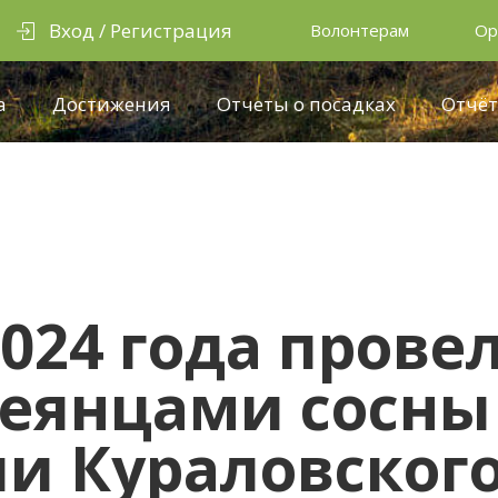
Вход / Регистрация
Волонтерам
Ор
а
Достижения
Отчеты о посадках
Отчёт
2024 года прове
сеянцами сосны
ии Кураловског