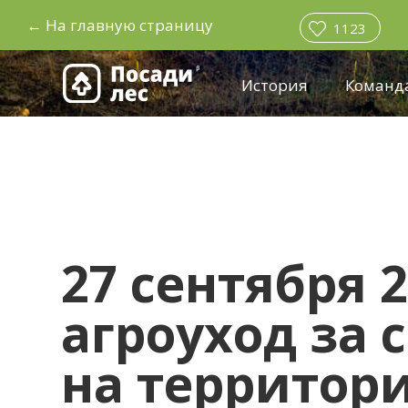
←
На главную страницу
1123
История
Команд
27 сентября 
агроуход за 
на территор