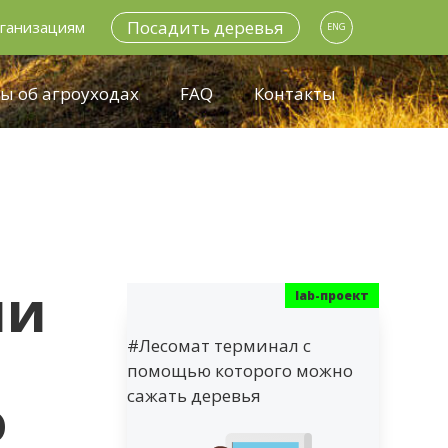
Посадить деревья
ганизациям
ENG
ы об агроуходах
FAQ
Контакты
ли
#Лесомат терминал с
помощью которого можно
о
сажать деревья