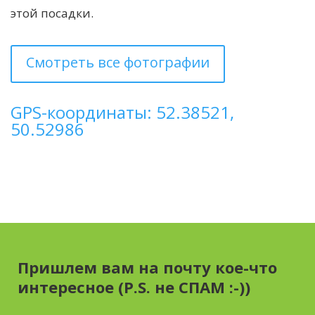
этой посадки.
Смотреть все фотографии
GPS-координаты: 52.38521,
50.52986
Пришлем вам на почту кое-что
интересное (P.S. не СПАМ :-))