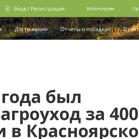
Вход / Регистрация
Волонтерам
Ор
а
Достижения
Отчеты о посадках
Отчёт
 года был
агроуход за 400
и в Красноярск