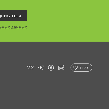
льных данных
vk
tg
rt
in
1123