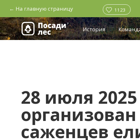
←
На главную страницу
1123
История
Команд
28 июля 2025
организован 
саженцев ел