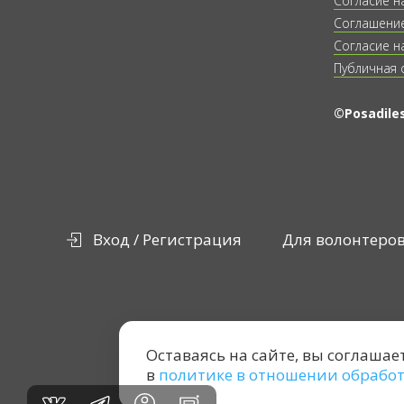
Согласие н
Соглашение
Согласие н
Публичная 
©Posadiles
Вход / Регистрация
Для волонтеро
Оставаясь на сайте, вы соглашае
в
политике в отношении обрабо
vk
tg
in
rt