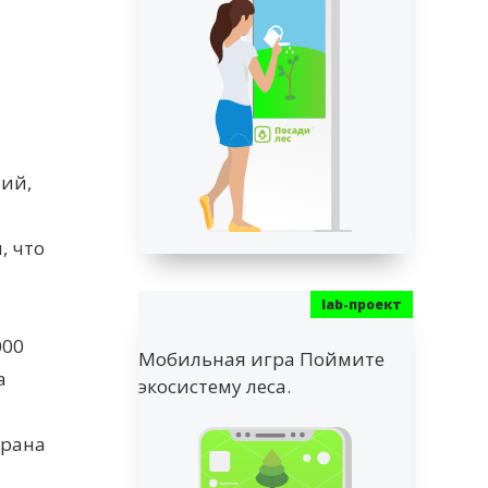
тий,
, что
000
Мобильная игра Поймите
а
экосистему леса.
брана