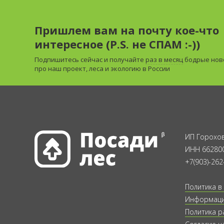
Пришлем вам на почту кое-что
интересное (P.S. не СПАМ :-))
Подпишитесь сейчас и получайте
раз в месяц
бодрые нов
про наш проект, леса и экологию в России
ИП Горохов
ИНН 66280
+7(903)-262
Политика в
Информация
Политика р