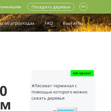
Посадить деревья
ганизациям
ENG
ы об агроуходах
FAQ
Контакты
0
#Лесомат терминал с
помощью которого можно
ом
сажать деревья