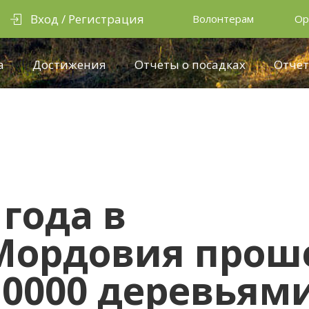
Вход / Регистрация
Волонтерам
Ор
а
Достижения
Отчеты о посадках
Отчёт
 года в
Мордовия прош
10000 деревьям