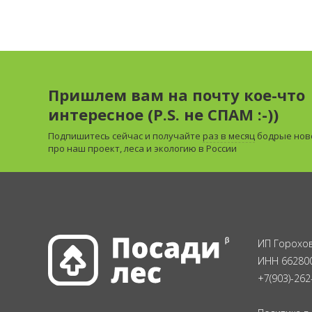
Пришлем вам на почту кое-что
интересное (P.S. не СПАМ :-))
Подпишитесь сейчас и получайте
раз в месяц
бодрые нов
про наш проект, леса и экологию в России
ИП Горохов
ИНН 66280
+7(903)-262