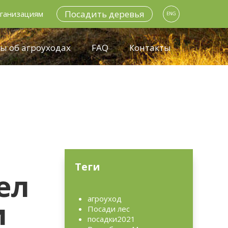
Посадить деревья
ганизациям
ENG
ы об агроуходах
FAQ
Контакты
Теги
ел
агроуход
и
Посади лес
посадки2021