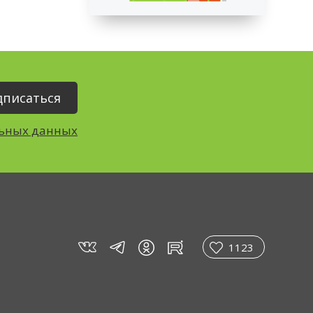
льных данных
vk
tg
rt
in
1123