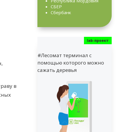
Республика Мордовия
СБЕР
Сбербанк
#Лесомат терминал с
помощью которого можно
,
сажать деревья
раву в
сных