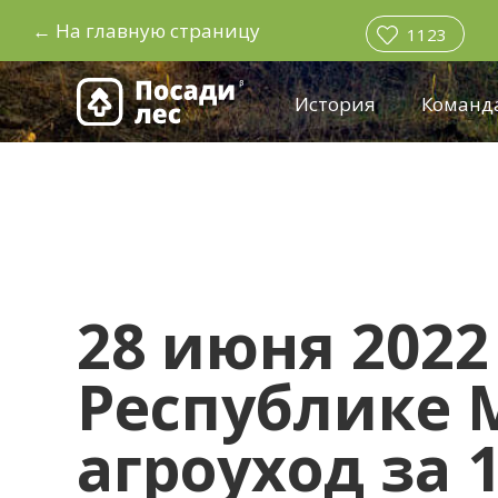
←
На главную страницу
1123
История
Команд
28 июня 2022
Республике 
агроуход за 