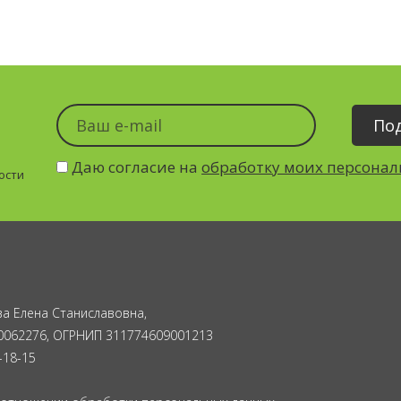
Даю согласие на
обработку моих персона
ости
а Елена Станиславовна,
0062276, ОГРНИП 311774609001213
-18-15