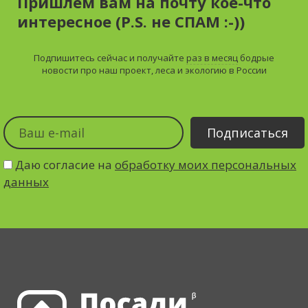
Пришлем вам на почту кое-что
интересное (P.S. не СПАМ :-))
Подпишитесь сейчас и получайте
раз в месяц
бодрые
новости про наш проект, леса и экологию в России
Даю согласие на
обработку моих персональных
данных