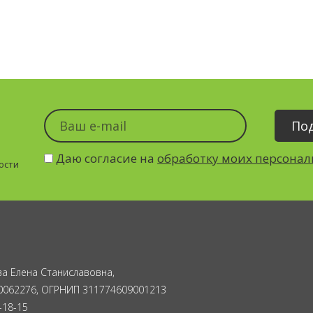
Даю согласие на
обработку моих персона
ости
а Елена Станиславовна,
0062276, ОГРНИП 311774609001213
-18-15