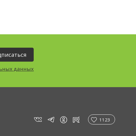
льных данных
vk
tg
rt
in
1123