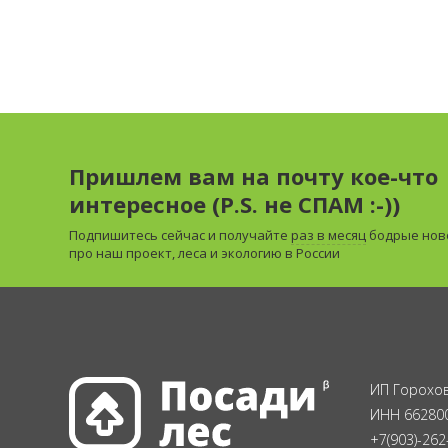
Пришлем вам на почту кое-что
интересное (P.S. не СПАМ :-))
Подпишитесь сейчас и получайте
раз в месяц
бодрые нов
про наш проект, леса и экологию в России
ИП Горохов
ИНН 66280
+7(903)-262