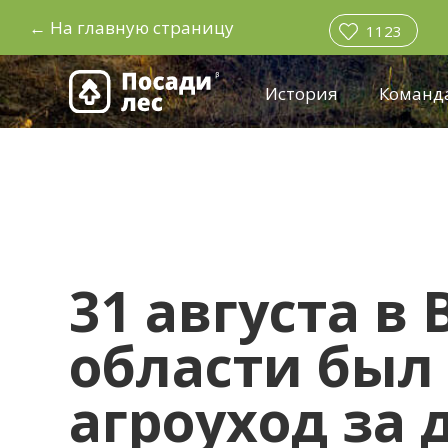
←
На главную страницу
1123
История
Команд
31 августа в
области был
агроуход за 