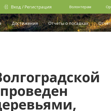
Вход / Регистрация
Волонтерам
Ор
а
Достижения
Отчеты о посадках
Отчёт
 Волгоградской
 проведен
деревьями,