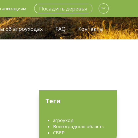
Посадить деревья
ганизациям
ENG
ы об агроуходах
FAQ
Контакты
Теги
агроуход
Волгоградская область
СБЕР