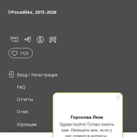
©Posadiles, 2015-2026
vk
tg
rt
in
1123
Вход / Регистрация
FAQ
Отчеты
О нас
Горохова Лена
Здравствуйте! Готова помочь
Юрлицам
вам. Напишите мне, если у
вас появятся вопросы.