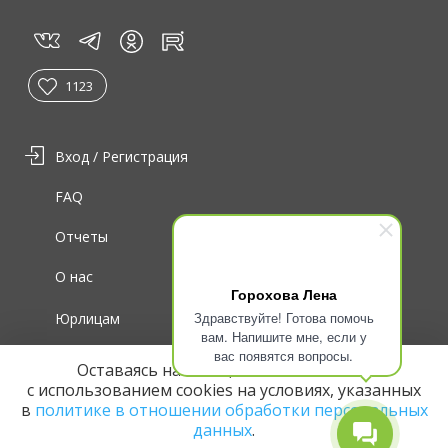
vk
tg
rt
in
1123
Вход / Регистрация
FAQ
Отчеты
О нас
Горохова Лена
Здравствуйте! Готова помочь
Юрлицам
вам. Напишите мне, если у
вас появятся вопросы.
Для волонтеров
Оставаясь на сайте, вы соглашаетесь
с использованием cookies на условиях, указанных
в
политике в отношении обработки персональных
данных
.