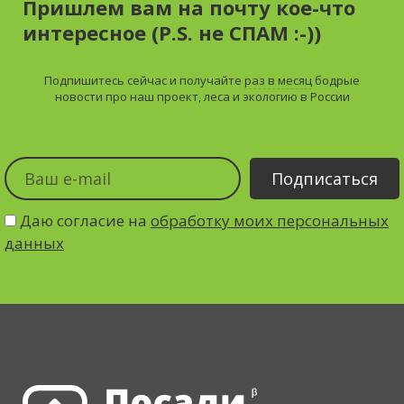
Пришлем вам на почту кое-что
интересное (P.S. не СПАМ :-))
Подпишитесь сейчас и получайте
раз в месяц
бодрые
новости про наш проект, леса и экологию в России
Даю согласие на
обработку моих персональных
данных