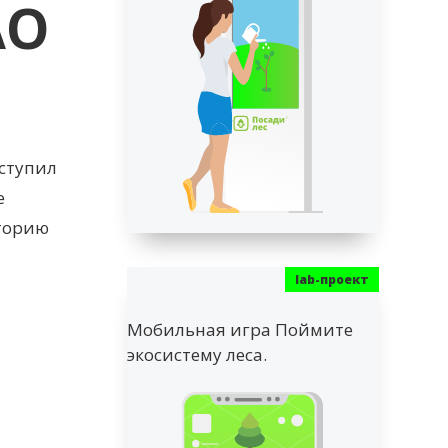
АО
ыступил
е
иторию
Мобильная игра Поймите
экосистему леса.