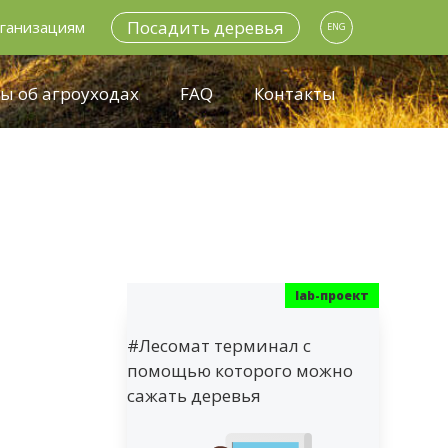
Посадить деревья
ганизациям
ENG
ы об агроуходах
FAQ
Контакты
#Лесомат терминал с
помощью которого можно
сажать деревья