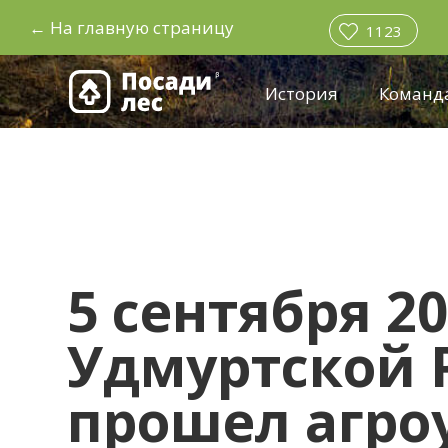
←
На главную страницу
1123
История
Команд
5 сентября 20
Удмуртской 
прошел агроу