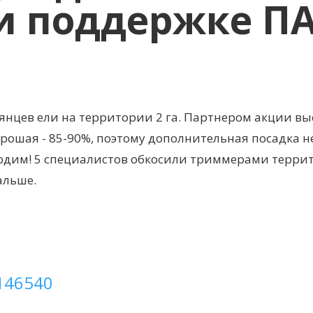
и поддержке П
сеянцев ели на территории 2 га. Партнером акции в
рошая - 85-90%, поэтому дополнительная посадка н
бходим! 5 специалистов обкосили триммерами терр
альше.
.146540