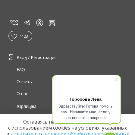
vk
tg
rt
in
1123
Вход / Регистрация
FAQ
Отчеты
О нас
Горохова Лена
Здравствуйте! Готова помочь
Юрлицам
вам. Напишите мне, если у
вас появятся вопросы.
Для волонтеров
Оставаясь на сайте, вы соглашаетесь
с использованием cookies на условиях, указанных
в
политике в отношении обработки персональных