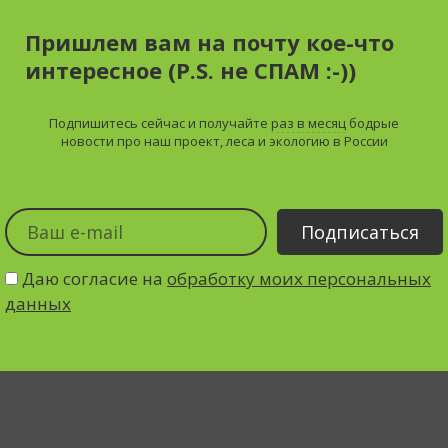
Пришлем вам на почту кое-что
интересное (P.S. не СПАМ :-))
Подпишитесь сейчас и получайте
раз в месяц
бодрые
новости про наш проект, леса и экологию в России
Даю согласие на
обработку моих персональных
данных