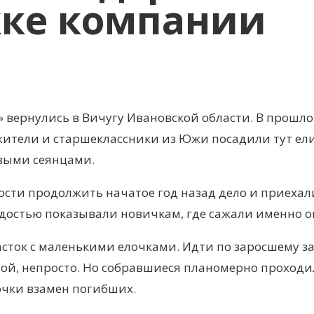
жке компании
» вернулись в Вичугу Ивановской области. В прошло
жители и старшеклассники из Южи посадили тут ели
овыми сеянцами.
ти продолжить начатое год назад дело и приехал
ордостью показывали новичкам, где сажали именно о
асток с маленькими елочками. Идти по заросшему за
вой, непросто. Но собравшиеся планомерно проход
очки взамен погибших.