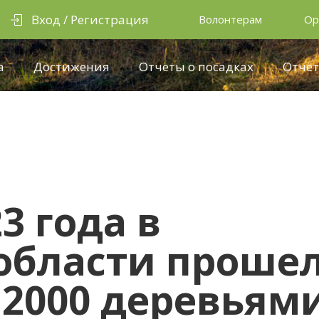
Вход / Регистрация
Волонтерам
Ор
а
Достижения
Отчеты о посадках
Отчёт
3 года в
области проше
12000 деревьям