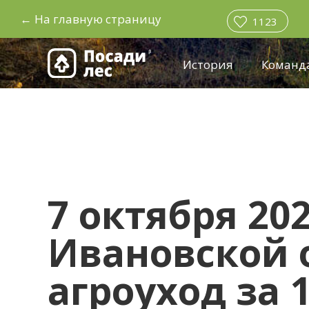
←
На главную страницу
1123
История
Команд
7 октября 202
Ивановской 
агроуход за 