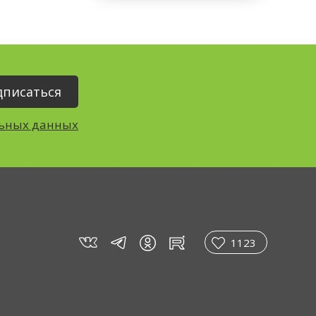
льных данных
vk
tg
rt
in
1123