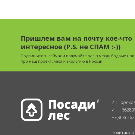
Пришлем вам на почту кое-что
интересное (P.S. не СПАМ :-))
Подпишитесь сейчас и получайте
раз в месяц
бодрые нов
про наш проект, леса и экологию в России
ИП Горохов
ИНН 66280
+7(903)-262
Политика в