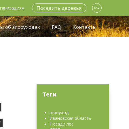
Посадить деревья
ганизациям
ENG
ы об агроуходах
FAQ
Контакты
Теги
л
агроуход
и
Ивановская область
Посади лес