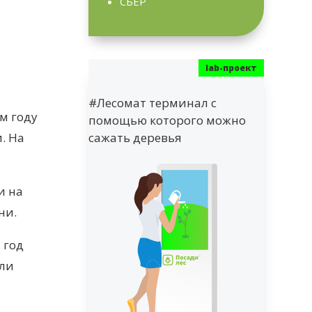
СБЕР
#Лесомат терминал с
м году
помощью которого можно
. На
сажать деревья
и на
ни.
 год
или