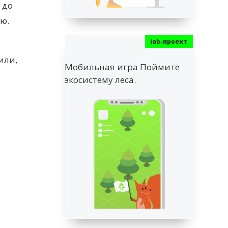
 до
ю.
или,
Мобильная игра Поймите
экосистему леса.