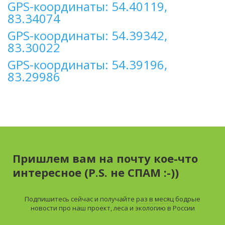
GPS-координаты: 54.40119,
83.34074
GPS-координаты: 54.39342,
83.30022
GPS-координаты: 54.39196,
83.29986
Пришлем вам на почту кое-что
интересное (P.S. не СПАМ :-))
Подпишитесь сейчас и получайте
раз в месяц
бодрые
новости про наш проект, леса и экологию в России