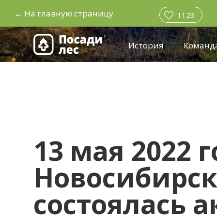
←
На главную страницу
1123
История
Команд
13 мая 2022 г
Новосибирск
состоялась а