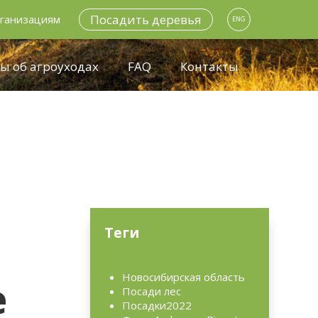
Посадить деревья
ганизациям
ENG
ы об агроуходах
FAQ
Контакты
Теги
Новосибирская область
е
Посади лес
Посадки2022