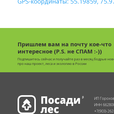
GPS-координаты: 55.19859, 75.9
Пришлем вам на почту кое-что
интересное (P.S. не СПАМ :-))
Подпишитесь сейчас и получайте
раз в месяц
бодрые нов
про наш проект, леса и экологию в России
ИП Горохов
ИНН 66280
+7(903)-262