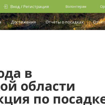
Вход / Регистрация
Волонтерам
Ор
а
Достижения
Отчеты о посадках
Отчёт
ода в
ой области
кция по посадк