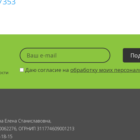
7353
Даю согласие на
обработку моих персона
ости
а Елена Станиславовна,
0062276, ОГРНИП 311774609001213
-18-15