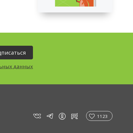
льных данных
vk
tg
rt
in
1123