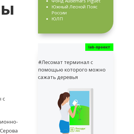
зы
Фонд Audemars Piguet
Южный Лесной Пояс
России
ЮЛП
#Лесомат терминал с
помощью которого можно
сажать деревья
 с
ционно-
 Серова