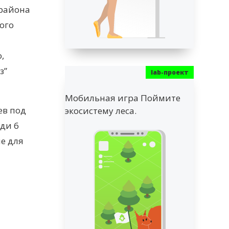
 района
ого
,
з”
Мобильная игра Поймите
ев под
экосистему леса.
ди 6
е для