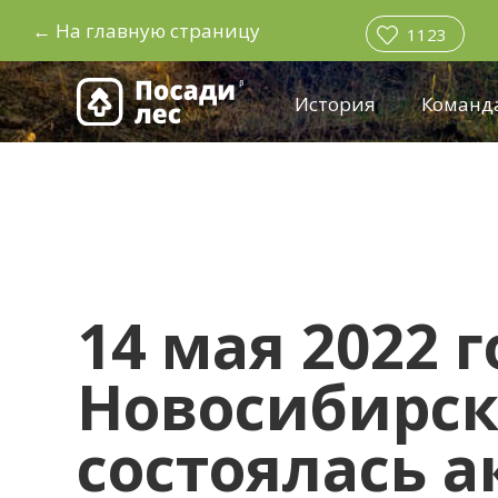
←
На главную страницу
1123
История
Команд
14 мая 2022 г
Новосибирск
состоялась а