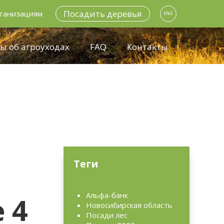
Посадить деревья
ганизациям
ENG
ы об агроуходах
FAQ
Контакты
Теги
Альфа-банк
 4
Новосибирская область
Посади лес