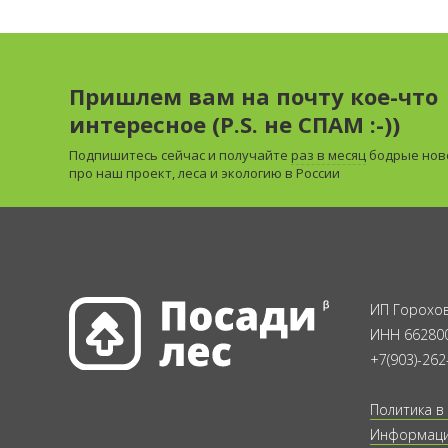
Пришлем вам на почту кое-что
интересное (P.S. не СПАМ :-))
Подпишитесь сейчас и получайте
раз в месяц
бодрые нов
про наш проект, леса и экологию в России
ИП Горохов
ИНН 66280
+7(903)-262
Политика в
Информация