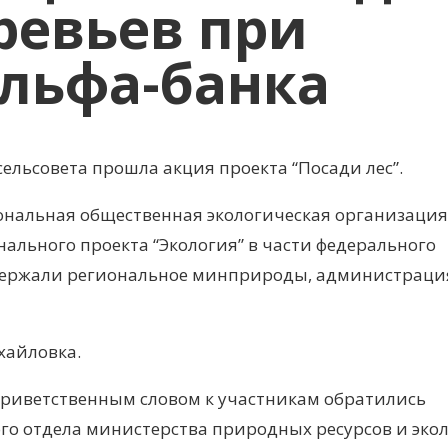
ревьев при
льфа-банка
ельсовета прошла акция проекта “Посади лес”.
альная общественная экологическая организация 
ального проекта “Экология” в части федерального
ддержали региональное минприроды, администраци
хайловка.
приветственным словом к участникам обратились
о отдела министерства природных ресурсов и эко