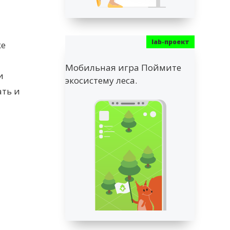
ке
Мобильная игра Поймите
и
экосистему леса.
ать и