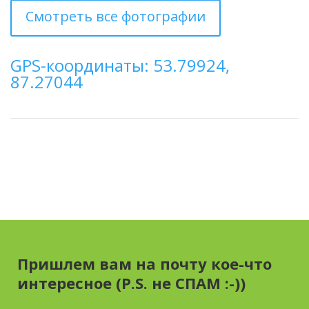
Смотреть все фотографии
GPS-координаты: 53.79924,
87.27044
Пришлем вам на почту кое-что
интересное (P.S. не СПАМ :-))