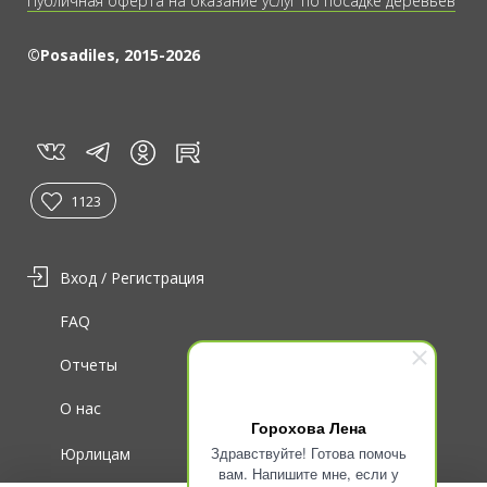
Публичная оферта на оказание услуг по посадке деревьев
©Posadiles, 2015-2026
vk
tg
rt
in
1123
Вход / Регистрация
FAQ
Отчеты
О нас
Горохова Лена
Здравствуйте! Готова помочь
Юрлицам
вам. Напишите мне, если у