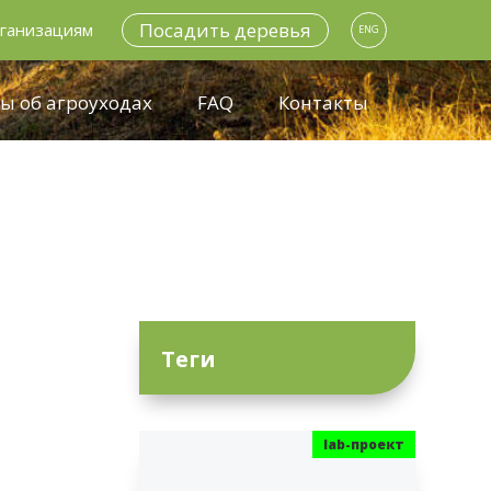
Посадить деревья
ганизациям
ENG
ы об агроуходах
FAQ
Контакты
Теги