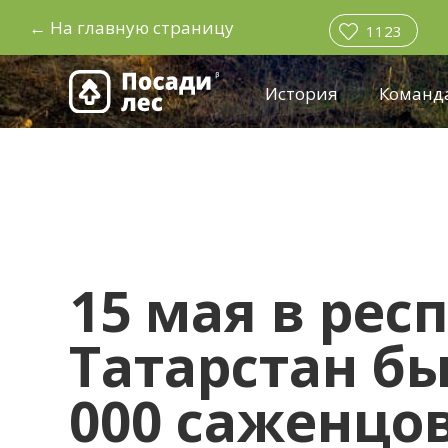
←
На главную страницу
1123
История
Команд
15 мая в рес
Татарстан б
000 саженцо