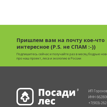
Пришлем вам на почту кое-что
интересное (P.S. не СПАМ :-))
Подпишитесь сейчас и получайте
раз в месяц
бодрые нов
про наш проект, леса и экологию в России
ИП Горохов
ИНН 66280
+7(903)-262