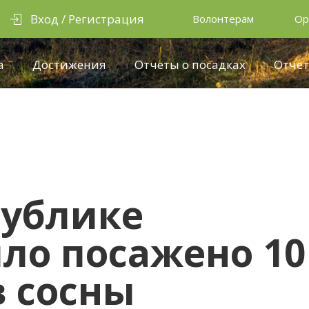
Вход / Регистрация
Волонтерам
Ор
а
Достижения
Отчеты о посадках
Отчёт
публике
ыло посажено 10
в сосны