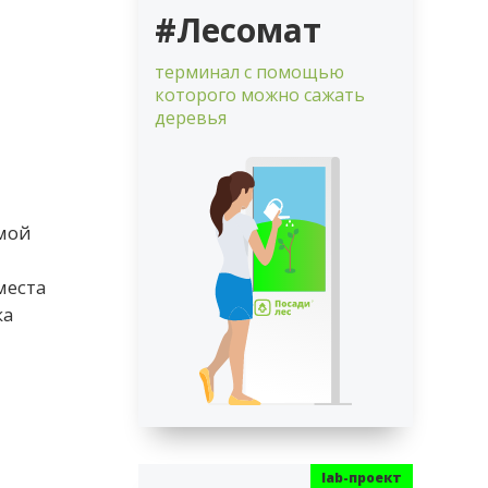
#Лесомат
терминал с помощью
которого можно сажать
деревья
ммой
места
ка