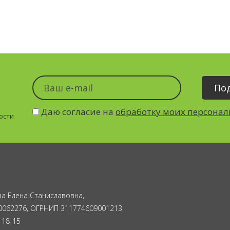
Даю согласие на
обработку моих персона
ости
а Елена Станиславовна,
0062276, ОГРНИП 311774609001213
-18-15