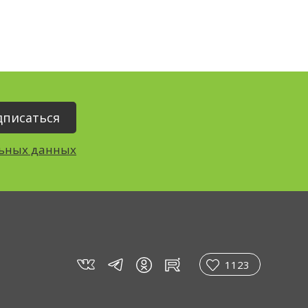
льных данных
vk
tg
rt
in
1123