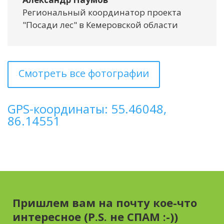
Региональный координатор проекта
"Посади лес" в Кемеровской области
Смотреть все фотографии
GPS-координаты: 55.46048,
86.14551
Пришлем вам на почту кое-что
интересное (P.S. не СПАМ :-))