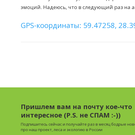
эмоций. Надеюсь, что в следующий раз на 
GPS-координаты: 59.47258, 28.3
Пришлем вам на почту кое-что
интересное (P.S. не СПАМ :-))
Подпишитесь сейчас и получайте
раз в месяц
бодрые нов
про наш проект, леса и экологию в России