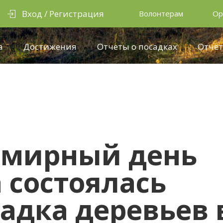
Вход / Регистрация
Волонтерам
Ор
а
Достижения
Отчеты о посадках
Отчёт
семирный день
 состоялась
адка деревьев 