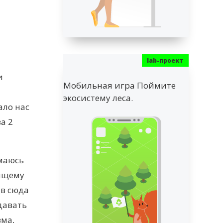
и
Мобильная игра Поймите
экосистему леса.
ало нас
а 2
имаюсь
оящему
ав сюда
 давать
зма,