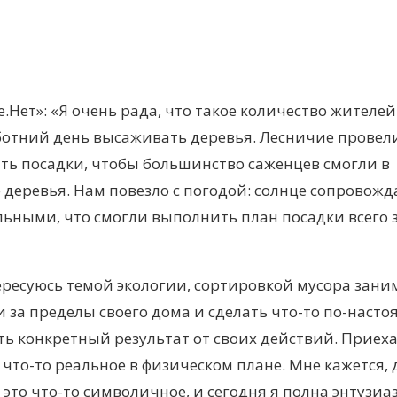
Нет»: «Я очень рада, что такое количество жителей
ботний день высаживать деревья. Лесничие провел
ать посадки, чтобы большинство саженцев смогли в
деревья. Нам повезло с погодой: солнце сопровожд
льными, что смогли выполнить план посадки всего з
ересуюсь темой экологии, сортировкой мусора зан
ти за пределы своего дома и сделать что-то по-наст
еть конкретный результат от своих действий. Приех
а что-то реальное в физическом плане. Мне кажется,
это что-то символичное, и сегодня я полна энтузиа