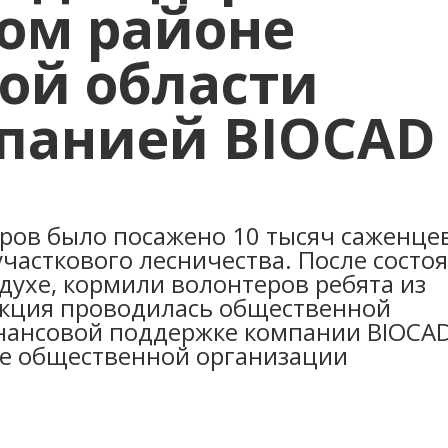
ом районе
ой области
мпанией BIOCAD
еров было посажено 10 тысяч саженце
участкового лесничества. После состо
духе, кормили волонтеров ребята из
 Акция проводилась общественной
нансовой поддержке компании BIOCAD
е общественной организации