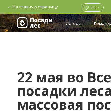
←
На главную страницу
1123
История
Команд
22 мая во В
посадки леса
массовая пос