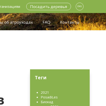
Посадить деревья
ганизациям
ENG
ы об агроуходах
FAQ
Контакты
Теги
2021
в
PosadiLes
Биокад