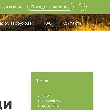
Посадить деревья
ганизациям
ENG
ы об агроуходах
FAQ
Контакты
Теги
2021
ди
PosadiLes
весна2021