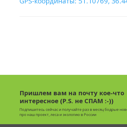
GPS-координаты: 51.10769, 36.4
Пришлем вам на почту кое-что
интересное (P.S. не СПАМ :-))
Подпишитесь сейчас и получайте
раз в месяц
бодрые нов
про наш проект, леса и экологию в России