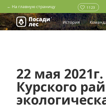
←
На главную страницу
1123
История
Команд
22 мая 2021г
Курского ра
экологическ