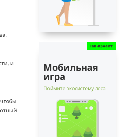
ва,
ти, и
Мобильная
игра
Поймите экосистему леса.
 чтобы
вотный