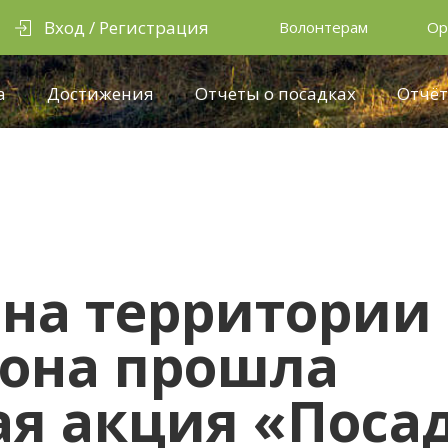
Вход / Регистрация
Волонтерам
Ор
а
Достижения
Отчеты о посадках
Отчёт
. на территории
йона прошла
ая акция «Поса