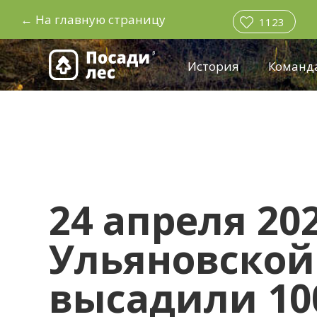
←
На главную страницу
1123
История
Команд
24 апреля 20
Ульяновской
высадили 10