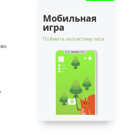
Мобильная
игра
Поймите экосистему леса.
во.
о