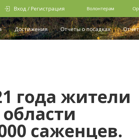
Вход / Регистрация
Волонтерам
Ор
а
Достижения
Отчеты о посадках
Отчёт
21 года жители
 области
000 саженцев.