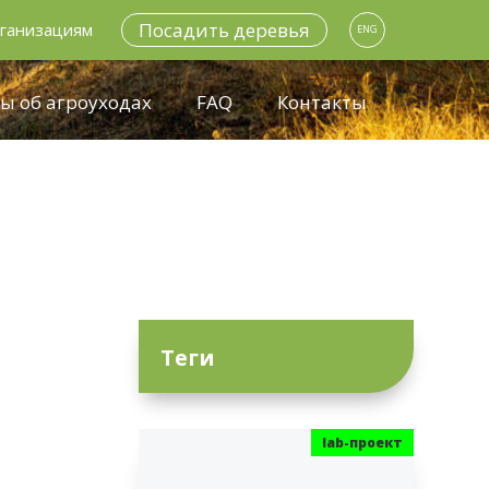
Посадить деревья
ганизациям
ENG
ы об агроуходах
FAQ
Контакты
Теги