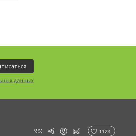
льных данных
vk
tg
rt
in
1123