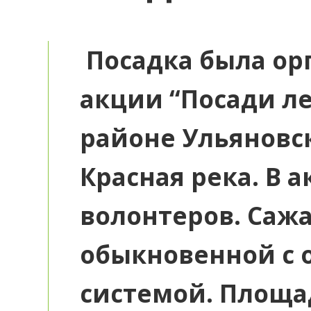
Посадка была ор
акции “Посади л
районе Ульяновск
Красная река. В 
волонтеров. Саж
обыкновенной с 
системой. Площад