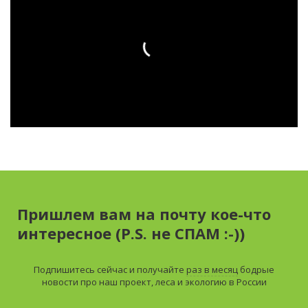
Пришлем вам на почту кое-что
интересное (P.S. не СПАМ :-))
Подпишитесь сейчас и получайте
раз в месяц
бодрые
новости про наш проект, леса и экологию в России