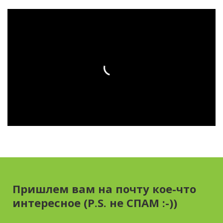
Пришлем вам на почту кое-что
интересное (P.S. не СПАМ :-))