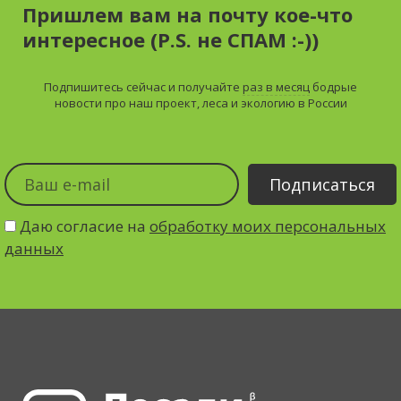
Пришлем вам на почту кое-что
интересное (P.S. не СПАМ :-))
Подпишитесь сейчас и получайте
раз в месяц
бодрые
новости про наш проект, леса и экологию в России
Даю согласие на
обработку моих персональных
данных