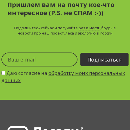
Пришлем вам на почту кое-что
интересное (P.S. не СПАМ :-))
Подпишитесь сейчас и получайте
раз в месяц
бодрые
новости про наш проект, леса и экологию в России
Даю согласие на
обработку моих персональных
данных