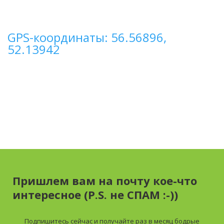
GPS-координаты: 56.56896,
52.13942
Пришлем вам на почту кое-что
интересное (P.S. не СПАМ :-))
Подпишитесь сейчас и получайте
раз в месяц
бодрые