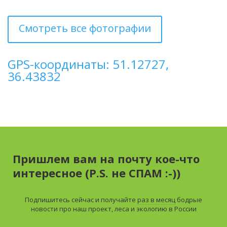
Смотреть все фотографии
GPS-координаты: 51.12727,
36.43832
Пришлем вам на почту кое-что
интересное (P.S. не СПАМ :-))
Подпишитесь сейчас и получайте
раз в месяц
бодрые
новости про наш проект, леса и экологию в России